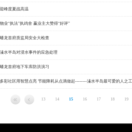
迎峰度夏战高温
物业“执法”执鸡舍 赢业主大赞得“好评”
蟠龙首府质监局安全大检查
溱水半岛对浸水事件的应急处理
蟠龙首府地下车库防洪演习
多彩社区用智慧点亮 节能降耗从点滴做起--------溱水半岛最可爱的人之
13
14
15
16
17
18
19