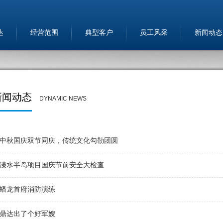
达
经营范围
典型客户
员工风采
新闻动态
新闻动态
DYNAMIC NEWS
中秋国庆双节同庆，传统文化勾勒团圆
溱水半岛项目国庆节前安全大检查
蟠龙首府消防演练
鼎达出了个好军嫂