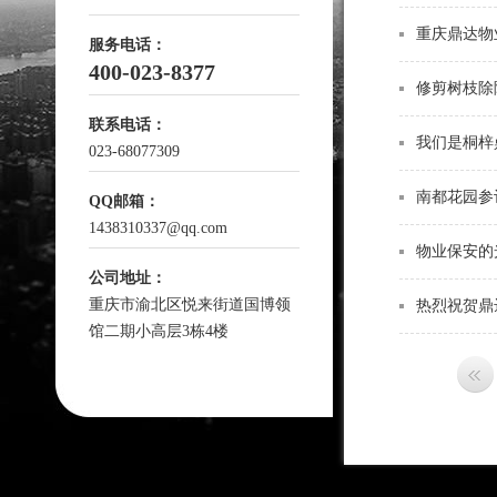
重庆鼎达物
服务电话：
400-023-8377
修剪树枝除
联系电话：
我们是桐梓
023-68077309
南都花园参
QQ邮箱：
1438310337@qq.com
物业保安的
公司地址：
重庆市渝北区悦来街道国博领
热烈祝贺鼎
馆二期小高层3栋4楼