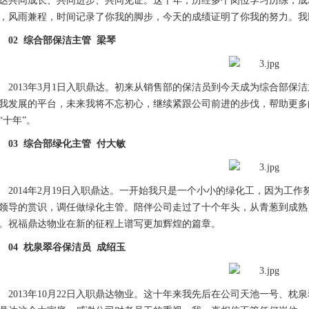
达共同成长、共同进步、共同见证。这十年，历经多个岗位学习历练，成
，风雨兼程，时间记录了你我的脚步，今天的成绩证明了你我的努力。我
02 综合部保洁主管 梁琴
2013年3月1日入职鼎达。初来从销售部的保洁员到今天成为综合部保
我发展的平台，未来我将不忘初心，继续紧跟公司前进的步伐，帮助更多
“十年”。
03 综合部绿化主管 付大敏
2014年2月19日入职鼎达。一开始我只是一个小小的绿化工，因为工
领导的赏识，调任做绿化主管。陪伴公司走过了十个年头，从青葱到成熟
。祝福鼎达物业在新的征程上谱写更加辉煌的篇章。
04 枕泉翠谷保洁员 成绍玉
2013年10月22日入职鼎达物业。这十年来我先后在公司天池一号、