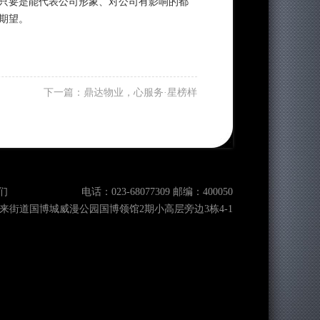
只要是能代表公司形象、对公司有影响的都
期望。
下一篇：
鼎达物业，心服务·星榜样
们
电话：023-68077309 邮编：400050
来街道国博城威漫公园国博领馆2期小高层旁边3栋4-1