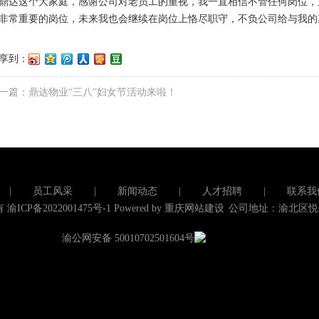
鼎达这个大家庭，感谢公司对老员工的重视，我一直相信不管任何岗位，
非常重要的岗位，未来我也会继续在岗位上恪尽职守，不负公司给与我的
享到：
一篇：
鼎达物业“三八”妇女节活动来啦！
|
员工风采
|
新闻动态
|
人才招聘
|
联系我
有
渝ICP备2022001475号-1
Powered by
重庆网站建设
公司地址：渝北区悦
渝公网安备 50010702501604号