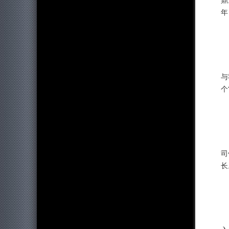
鼎
年
与
个
司
长