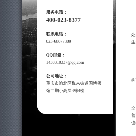
服务电话：
400-023-8377
联系电话：
处
023-68077309
生
QQ邮箱：
1438310337@qq.com
公司地址：
构
重庆市渝北区悦来街道国博领
馆二期小高层3栋4楼
全
善
也