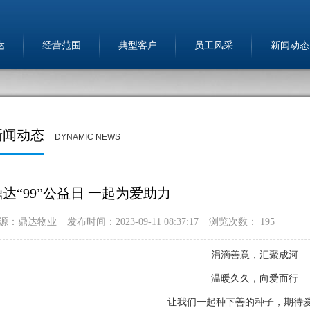
达
经营范围
典型客户
员工风采
新闻动态
新闻动态
DYNAMIC NEWS
鼎达“99”公益日 一起为爱助力
源：鼎达物业
发布时间：2023-09-11 08:37:17
浏览次数：
195
涓滴善意，汇聚成河
温暖久久，向爱而行
让我们一起种下善的种子，期待