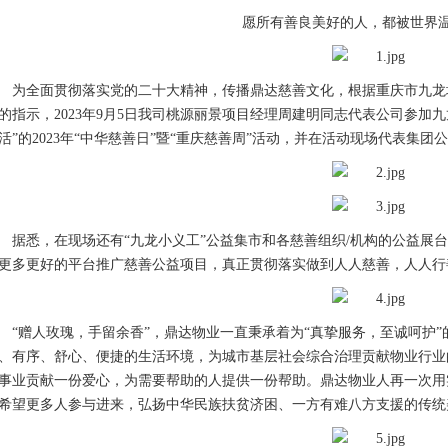
愿所有善良美好的人，都被世界
为全面贯彻落实党的二十大精神，传播鼎达慈善文化，根据重庆市九龙坡
的指示，2023年9月5日我司桃源丽景项目经理周建明同志代表公司参加
活”的2023年“中华慈善日”暨“重庆慈善周”活动，并在活动现场代表集团
据悉，在现场还有“九龙小义工”公益集市和各慈善组织/机构的公益展
更多更好的平台推广慈善公益项目，真正贯彻落实做到人人慈善，人人行
“赠人玫瑰，手留余香”，鼎达物业一直秉承着为“真挚服务，至诚呵护
、有序、舒心、便捷的生活环境，为城市基层社会综合治理贡献物业行业
事业贡献一份爱心，为需要帮助的人提供一份帮助。鼎达物业人再一次用
希望更多人参与进来，弘扬中华民族扶贫济困、一方有难八方支援的传统