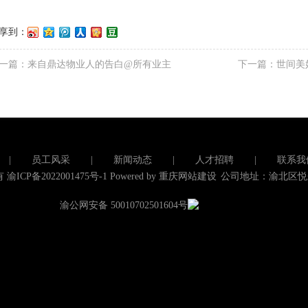
享到：
一篇：
来自鼎达物业人的告白@所有业主
下一篇：
世间美
|
员工风采
|
新闻动态
|
人才招聘
|
联系我
有
渝ICP备2022001475号-1
Powered by
重庆网站建设
公司地址：渝北区悦
渝公网安备 50010702501604号