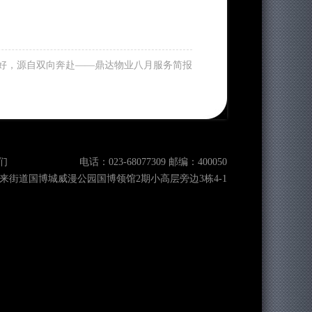
好，源自双向奔赴——鼎达物业八月服务简报
们
电话：023-68077309 邮编：400050
来街道国博城威漫公园国博领馆2期小高层旁边3栋4-1