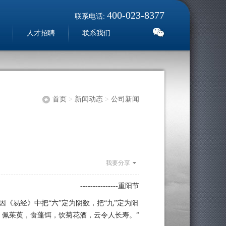
400-023-8377
联系电话:
人才招聘
联系我们
首页
>
新闻动态
>
公司新闻
我要分享
---------------重阳节
《易经》中把“六”定为阴数，把“九”定为阳
，佩茱萸，食蓬饵，饮菊花酒，云令人长寿。”