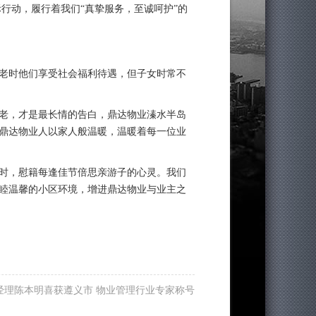
行动，履行着我们“真挚服务，至诚呵护”的
老时他们享受社会福利待遇，但子女时常不
老，才是最长情的告白，鼎达物业溱水半岛
鼎达物业人以家人般温暖，温暖着每一位业
时，慰籍每逢佳节倍思亲游子的心灵。我们
睦温馨的小区环境，增进鼎达物业与业主之
经理陈本明喜获遵义市 物业管理行业专家称号