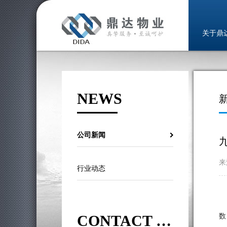
关于鼎
NEWS
公司新闻
来
行业动态
CONTACT US
数